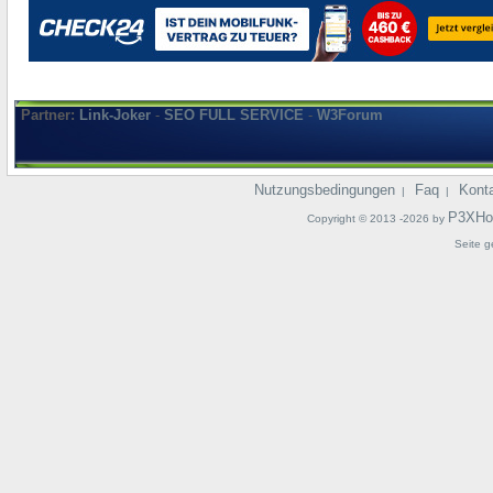
Partner:
Link-Joker
-
SEO FULL SERVICE
-
W3Forum
Nutzungsbedingungen
Faq
Kont
|
|
P3XHo
Copyright © 2013 -2026 by
Seite g