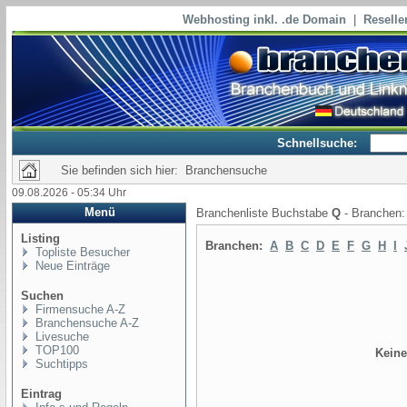
Webhosting inkl. .de Domain
|
Reselle
Schnellsuche:
Sie befinden sich hier: Branchensuche
09.08.2026 - 05:34 Uhr
Menü
Branchenliste Buchstabe
Q
- Branchen
Listing
Branchen:
A
B
C
D
E
F
G
H
I
Topliste Besucher
Neue Einträge
Suchen
Firmensuche A-Z
Branchensuche A-Z
Livesuche
TOP100
Keine
Suchtipps
Eintrag