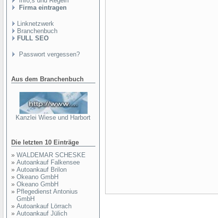
Info,s und Regeln
Firma eintragen
Linknetzwerk
Branchenbuch
FULL SEO
Passwort vergessen?
Aus dem Branchenbuch
Kanzlei Wiese und Harbort
Die letzten 10 Einträge
»
WALDEMAR SCHESKE
»
Autoankauf Falkensee
»
Autoankauf Brilon
»
Okeano GmbH
»
Okeano GmbH
»
Pflegedienst Antonius
GmbH
»
Autoankauf Lörrach
»
Autoankauf Jülich