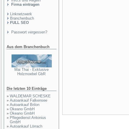
Info,s und Regeln
Firma eintragen
Linknetzwerk
Branchenbuch
FULL SEO
Passwort vergessen?
Aus dem Branchenbuch
Mai Thai - Exklusive
Holzmoebel GbR
Die letzten 10 Einträge
»
WALDEMAR SCHESKE
»
Autoankauf Falkensee
»
Autoankauf Brilon
»
Okeano GmbH
»
Okeano GmbH
»
Pflegedienst Antonius
GmbH
»
Autoankauf Lörrach