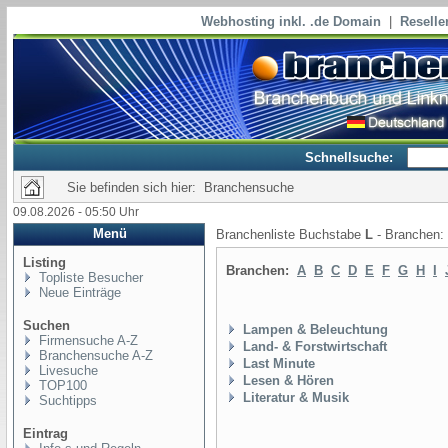
Webhosting inkl. .de Domain
|
Reselle
Schnellsuche:
Sie befinden sich hier: Branchensuche
09.08.2026 - 05:50 Uhr
Menü
Branchenliste Buchstabe
L
- Branchen:
Listing
Branchen:
A
B
C
D
E
F
G
H
I
Topliste Besucher
Neue Einträge
Suchen
Lampen & Beleuchtung
Firmensuche A-Z
Land- & Forstwirtschaft
Branchensuche A-Z
Last Minute
Livesuche
Lesen & Hören
TOP100
Literatur & Musik
Suchtipps
Eintrag