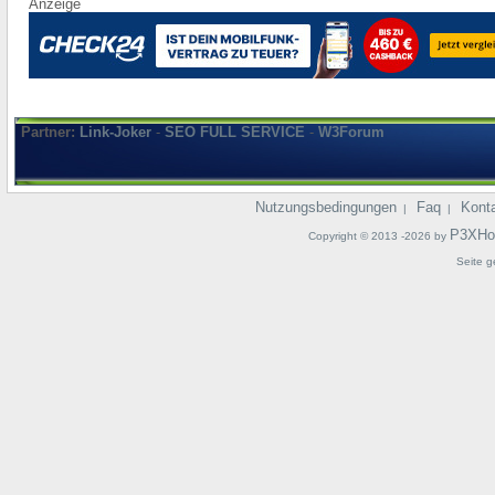
Anzeige
Partner:
Link-Joker
-
SEO FULL SERVICE
-
W3Forum
Nutzungsbedingungen
Faq
Kont
|
|
P3XHo
Copyright © 2013 -2026 by
Seite g