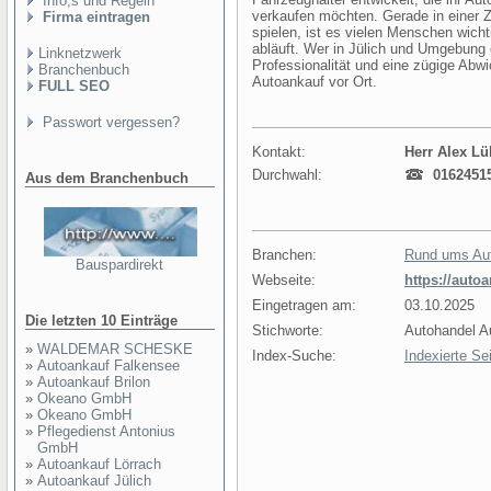
Info,s und Regeln
verkaufen möchten. Gerade in einer Zei
Firma eintragen
spielen, ist es vielen Menschen wich
abläuft. Wer in Jülich und Umgebung e
Linknetzwerk
Professionalität und eine zügige Abwi
Branchenbuch
Autoankauf vor Ort.
FULL SEO
Passwort vergessen?
Kontakt:
Herr Alex L
Durchwahl:
0162451
Aus dem Branchenbuch
Branchen:
Rund ums Au
Bauspardirekt
Webseite:
https://autoa
Eingetragen am:
03.10.2025
Die letzten 10 Einträge
Stichworte:
Autohandel A
»
WALDEMAR SCHESKE
Index-Suche:
Indexierte Se
»
Autoankauf Falkensee
»
Autoankauf Brilon
»
Okeano GmbH
»
Okeano GmbH
»
Pflegedienst Antonius
GmbH
»
Autoankauf Lörrach
»
Autoankauf Jülich