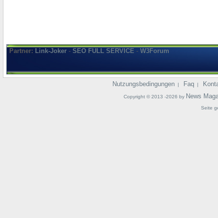
Partner:
Link-Joker
-
SEO FULL SERVICE
-
W3Forum
Nutzungsbedingungen
Faq
Kont
|
|
News Maga
Copyright © 2013 -2026 by
Seite g