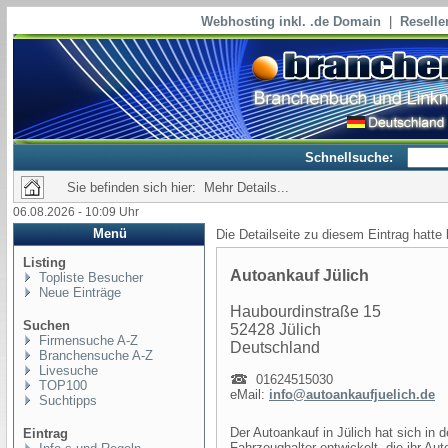
Webhosting inkl. .de Domain
|
Reselle
Schnellsuche:
Sie befinden sich hier: Mehr Details...
06.08.2026 - 10:09 Uhr
Menü
Die Detailseite zu diesem Eintrag hatte
Listing
Autoankauf Jülich
Topliste Besucher
Neue Einträge
Haubourdinstraße 15
Suchen
52428 Jülich
Firmensuche A-Z
Deutschland
Branchensuche A-Z
Livesuche
01624515030
TOP100
eMail:
info@autoankaufjuelich.de
Suchtipps
Der Autoankauf in Jülich hat sich in d
Eintrag
Fahrzeughalter entwickelt, die ihr Aut