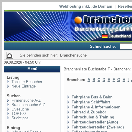
Webhosting inkl. .de Domain
|
Reselle
Schnellsuche:
Sie befinden sich hier: Branchensuche
09.08.2026 - 04:50 Uhr
Menü
Branchenliste Buchstabe
F
- Branchen:
Listing
Branchen:
A
B
C
D
E
F
G
H
I
Topliste Besucher
Neue Einträge
Suchen
Fahrpläne Bus & Bahn
Firmensuche A-Z
Fahrpläne Schifffahrt
Branchensuche A-Z
Fahrpläne & Informationen
Livesuche
Fahrrad & Zubehör
TOP100
Fahrschulen & Training
Suchtipps
Fahrzeughersteller (Auto)
Fahrzeughersteller (Zweirad)
Eintrag