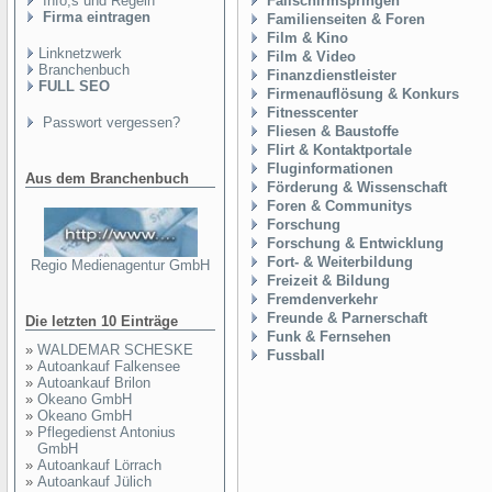
Info,s und Regeln
Fallschirmspringen
Firma eintragen
Familienseiten & Foren
Film & Kino
Linknetzwerk
Film & Video
Branchenbuch
Finanzdienstleister
FULL SEO
Firmenauflösung & Konkurs
Fitnesscenter
Passwort vergessen?
Fliesen & Baustoffe
Flirt & Kontaktportale
Fluginformationen
Aus dem Branchenbuch
Förderung & Wissenschaft
Foren & Communitys
Forschung
Forschung & Entwicklung
Fort- & Weiterbildung
Regio Medienagentur GmbH
Freizeit & Bildung
Fremdenverkehr
Freunde & Parnerschaft
Die letzten 10 Einträge
Funk & Fernsehen
»
WALDEMAR SCHESKE
Fussball
»
Autoankauf Falkensee
»
Autoankauf Brilon
»
Okeano GmbH
»
Okeano GmbH
»
Pflegedienst Antonius
GmbH
»
Autoankauf Lörrach
»
Autoankauf Jülich