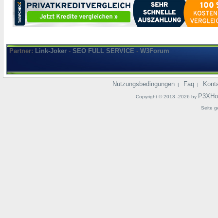
Partner:
Link-Joker
-
SEO FULL SERVICE
-
W3Forum
Nutzungsbedingungen
Faq
Kont
|
|
P3XHo
Copyright © 2013 -2026 by
Seite g