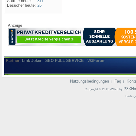
Aufrufe heute:
311
Besucher heute:
26
Anzeige
Partner:
Link-Joker
-
SEO FULL SERVICE
-
W3Forum
Nutzungsbedingungen
Faq
Kont
|
|
P3XHo
Copyright © 2013 -2026 by
Seite g