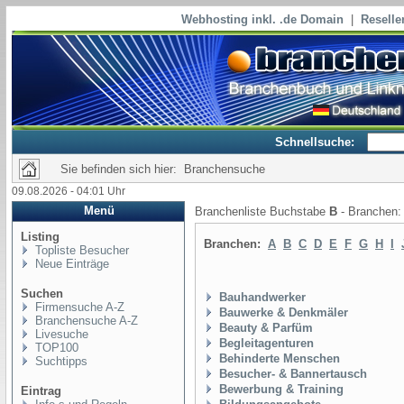
Webhosting inkl. .de Domain
|
Reselle
Schnellsuche:
Sie befinden sich hier: Branchensuche
09.08.2026 - 04:01 Uhr
Menü
Branchenliste Buchstabe
B
- Branchen
Listing
Branchen:
A
B
C
D
E
F
G
H
I
Topliste Besucher
Neue Einträge
Suchen
Bauhandwerker
Firmensuche A-Z
Bauwerke & Denkmäler
Branchensuche A-Z
Beauty & Parfüm
Livesuche
Begleitagenturen
TOP100
Behinderte Menschen
Suchtipps
Besucher- & Bannertausch
Bewerbung & Training
Eintrag