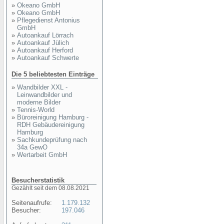
»
Okeano GmbH
»
Okeano GmbH
»
Pflegedienst Antonius
GmbH
»
Autoankauf Lörrach
»
Autoankauf Jülich
»
Autoankauf Herford
»
Autoankauf Schwerte
Die 5 beliebtesten Einträge
»
Wandbilder XXL -
Leinwandbilder und
moderne Bilder
»
Tennis-World
»
Büroreinigung Hamburg -
RDH Gebäudereinigung
Hamburg
»
Sachkundeprüfung nach
34a GewO
»
Wertarbeit GmbH
Besucherstatistik
Gezählt seit dem 08.08.2021
Seitenaufrufe:
1.179.132
Besucher:
197.046