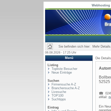
Webhosting 
Sie befinden sich hier: Mehr Details.
06.08.2026 - 17:25 Uhr
Menü
Die Detail
Listing
Automo
Topliste Besucher
Neue Einträge
Bollbe
Suchen
52525 
Firmensuche A-Z
Branchensuche A-Z
Livesuche
0245
TOP100
eMail:
n
Suchtipps
Ein Neuw
Eintrag
garantie