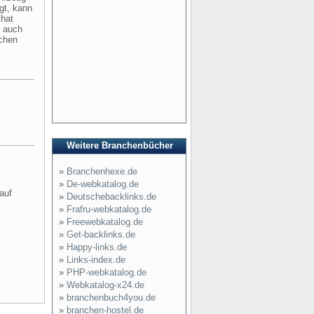
gt, kann
 hat
s auch
ichen
Weitere Branchenbücher
»
Branchenhexe.de
»
De-webkatalog.de
auf
»
Deutschebacklinks.de
»
Frafru-webkatalog.de
»
Freewebkatalog.de
»
Get-backlinks.de
»
Happy-links.de
»
Links-index.de
»
PHP-webkatalog.de
»
Webkatalog-x24.de
»
branchenbuch4you.de
»
branchen-hostel.de