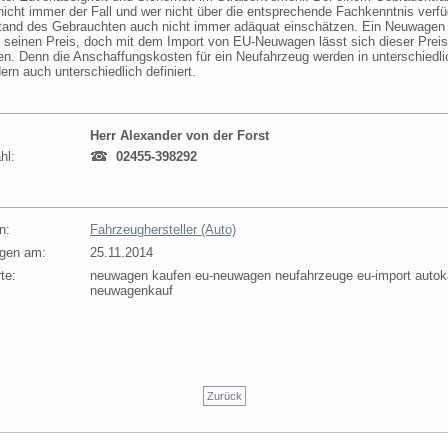
 nicht immer der Fall und wer nicht über die entsprechende Fachkenntnis verfü
tand des Gebrauchten auch nicht immer adäquat einschätzen. Ein Neuwagen
h seinen Preis, doch mit dem Import von EU-Neuwagen lässt sich dieser Prei
en. Denn die Anschaffungskosten für ein Neufahrzeug werden in unterschiedl
rn auch unterschiedlich definiert.
Herr Alexander von der Forst
hl:
02455-398292
n:
Fahrzeughersteller (Auto)
agen am:
25.11.2014
te:
neuwagen kaufen eu-neuwagen neufahrzeuge eu-import autok
neuwagenkauf
Zurück