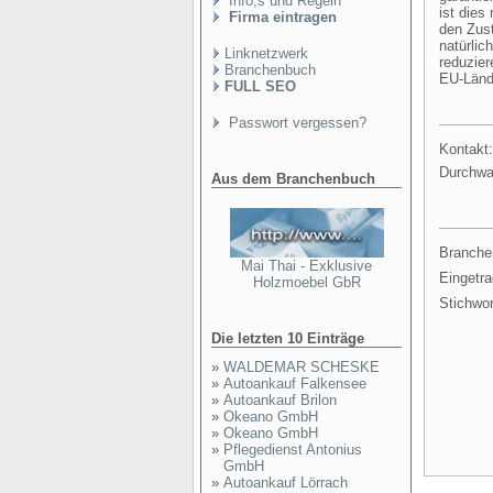
Info,s und Regeln
ist dies
Firma eintragen
den Zus
natürlic
Linknetzwerk
reduzier
Branchenbuch
EU-Lände
FULL SEO
Passwort vergessen?
Kontakt:
Durchwa
Aus dem Branchenbuch
Branche
Mai Thai - Exklusive
Eingetr
Holzmoebel GbR
Stichwor
Die letzten 10 Einträge
»
WALDEMAR SCHESKE
»
Autoankauf Falkensee
»
Autoankauf Brilon
»
Okeano GmbH
»
Okeano GmbH
»
Pflegedienst Antonius
GmbH
»
Autoankauf Lörrach