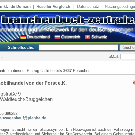
inkl. .de Domain
|
Reseller Vergleich
|
Datenschutz
|
Nutzungsbeding
Schnellsuche:
eMail:
..
seite zu diesem Eintrag hatte bereits
3637
Besucher.
bilhandel von der Forst e.K.
rgstraße 9
Waldfeucht-Brüggelchen
5-398292
euwagenkauf@plabba.de
agen ist nicht nur ein Statussymbol. Ein Neuwagen ist auch ein Fahrzeug mi
rter Zuverlässigkeit und Sicherheit im Straßenverkehr. Bei einem Gebrauchtf