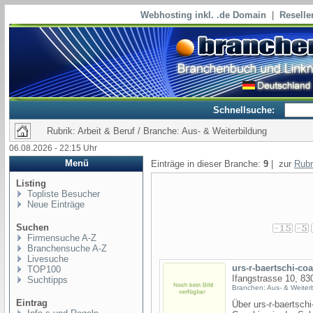
Webhosting inkl. .de Domain
|
Reselle
Schnellsuche:
Rubrik: Arbeit & Beruf / Branche: Aus- & Weiterbildung
06.08.2026 - 22:15 Uhr
Menü
Einträge in dieser Branche:
9
| zur
Rubr
Listing
Topliste Besucher
Neue Einträge
Suchen
Firmensuche A-Z
Branchensuche A-Z
Livesuche
urs-r-baertschi-co
TOP100
Ifangstrasse 10, 83
Suchtipps
Branchen: Aus- & Weiter
Eintrag
Über urs-r-baertsch