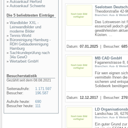
»
Autoankauf Herford
»
Autoankauf Schwerte
Seelotsen Deutsch
Theodorstraße 42-9
Die 5 beliebtesten Einträge
Branchen: Aus- & Weiter
Das Lotswesen ist f
»
Wandbilder XXL -
essenziell jedoch 
Leinwandbilder und
gewährleisten aktue
moderne Bilder
Küsten. ...
»
Tennis-World
»
Büroreinigung Hamburg -
RDH Gebäudereinigung
Datum:
07.01.2025
| Besucher:
685
Hamburg
»
Sachkundeprüfung nach
34a GewO
MB CAD GmbH
»
Wertarbeit GmbH
Faganenstrasse 8, 
Branchen: Aus- & Weiter
Für wen eignen sich
Besucherstatistik
vermitteln Ihnen di
Gezählt seit dem 08.08.2021
sicheren und ents
Solidwork benötigen.
Seitenaufrufe:
1.171.597
Besucher:
196.587
Datum:
12.12.2017
| Besucher:
276
Aufrufe heute:
690
Besucher heute:
111
LD Organisations
Landschau 16, 6276
Branchen: Aus- & Weiter
Ein guter Grund zu