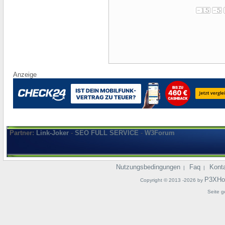
Anzeige
Partner:
Link-Joker
-
SEO FULL SERVICE
-
W3Forum
Nutzungsbedingungen
Faq
Kont
|
|
P3XHo
Copyright © 2013 -2026 by
Seite g