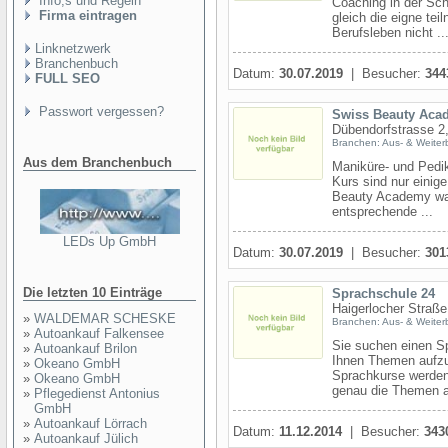
Info,s und Regeln
Coaching in der Sch
Firma eintragen
gleich die eigne tei
Berufsleben nicht ..
Linknetzwerk
Branchenbuch
Datum:
30.07.2019
| Besucher:
344
FULL SEO
Passwort vergessen?
Swiss Beauty Aca
Dübendorfstrasse 2,
Branchen: Aus- & Weiter
Aus dem Branchenbuch
Maniküre- und Pedi
Kurs sind nur einig
Beauty Academy wah
entsprechende ...
LEDs Up GmbH
Datum:
30.07.2019
| Besucher:
301
Die letzten 10 Einträge
Sprachschule 24
Haigerlocher Straße
»
WALDEMAR SCHESKE
Branchen: Aus- & Weiter
»
Autoankauf Falkensee
Sie suchen einen Sp
»
Autoankauf Brilon
Ihnen Themen aufzu
»
Okeano GmbH
Sprachkurse werden
»
Okeano GmbH
genau die Themen au
»
Pflegedienst Antonius
GmbH
»
Autoankauf Lörrach
Datum:
11.12.2014
| Besucher:
343
»
Autoankauf Jülich