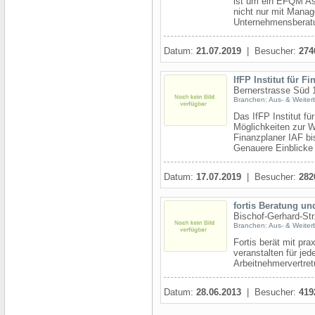
ist um ein EFQM As
nicht nur mit Manag
Unternehmensberatun
Datum:
21.07.2019
| Besucher:
274
IfFP Institut für 
Bernerstrasse Süd 1
Branchen: Aus- & Weiter
Das IfFP Institut fü
Möglichkeiten zur W
Finanzplaner IAF bi
Genauere Einblicke i
Datum:
17.07.2019
| Besucher:
282
fortis Beratung u
Bischof-Gerhard-Str
Branchen: Aus- & Weiter
Fortis berät mit pra
veranstalten für je
Arbeitnehmervertret
Datum:
28.06.2013
| Besucher:
419